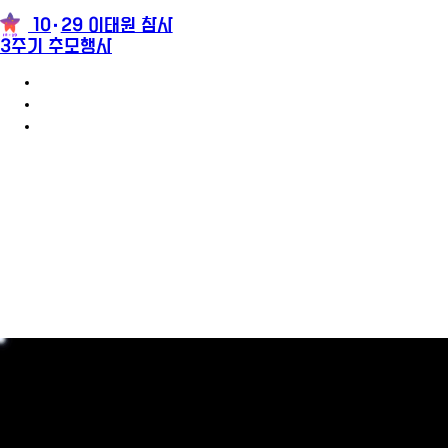
10
29 이태원 참사
3주기 추모행사
3주기 추모행사 안내
참가신청
추모메시지